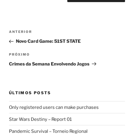
Navegação
Post
ANTERIOR
de
anterior
Novo Card Game: 51ST STATE
Post
Próximo
PRÓXIMO
post
Crimes da Semana Envolvendo Jogos
ÚLTIMOS POSTS
Only registered users can make purchases
Star Wars Destiny – Report 01
Pandemic Survival – Torneio Regional