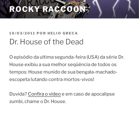
Pular
ROCKY RACCOON
para
o
conteúdo
PUBLICADO
10/03/2011
POR
HELIO GRECA
EM
Dr. House of the Dead
O episódio da ultima segunda-feira (USA) da série Dr.
House exibiu a sua melhor seqüência de todos os
tempos: House munido de sua bengala-machado-
escopeta lutando contra mortos-vivos!
Duvida?
Confira o vídeo
e em caso de apocalipse
zumbi, chame o Dr. House.