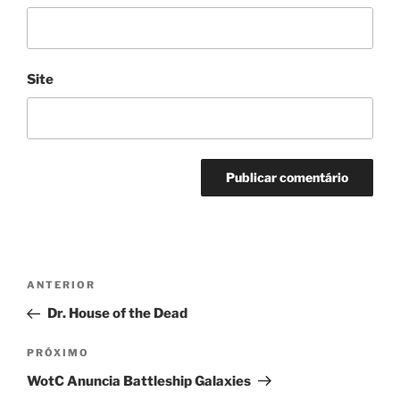
Site
Navegação
Post
ANTERIOR
de
anterior
Dr. House of the Dead
Post
Próximo
PRÓXIMO
post
WotC Anuncia Battleship Galaxies