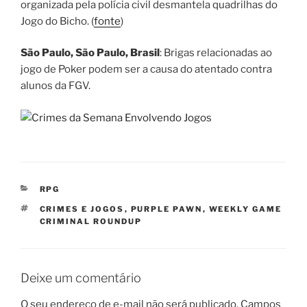
organizada pela polícia civil desmantela quadrilhas do
Jogo do Bicho. (
fonte
)
São Paulo, São Paulo, Brasil
: Brigas relacionadas ao
jogo de Poker podem ser a causa do atentado contra
alunos da FGV.
CATEGORIAS
RPG
TAGS
CRIMES E JOGOS
,
PURPLE PAWN
,
WEEKLY GAME
CRIMINAL ROUNDUP
Deixe um comentário
O seu endereço de e-mail não será publicado.
Campos