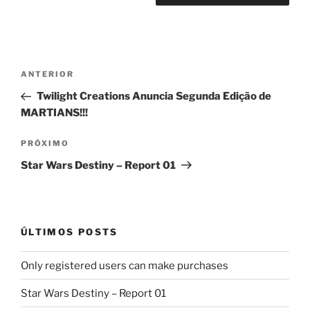
Navegação
Post
ANTERIOR
de
anterior
Twilight Creations Anuncia Segunda Edição de
Post
MARTIANS!!!
Próximo
PRÓXIMO
post
Star Wars Destiny – Report 01
ÚLTIMOS POSTS
Only registered users can make purchases
Star Wars Destiny – Report 01