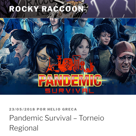
Pular
ROCKY RACCOON
para
o
conteúdo
PUBLICADO
23/05/2018
POR
HELIO GRECA
EM
Pandemic Survival – Torneio
Regional