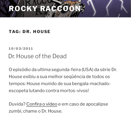
Pular
ROCKY RACCOON
para
o
conteúdo
TAG:
DR. HOUSE
PUBLICADO
10/03/2011
EM
Dr. House of the Dead
O episódio da ultima segunda-feira (USA) da série Dr.
House exibiu a sua melhor seqüência de todos os
tempos: House munido de sua bengala-machado-
escopeta lutando contra mortos-vivos!
Duvida?
Confira o vídeo
e em caso de apocalipse
zumbi, chame o Dr. House.