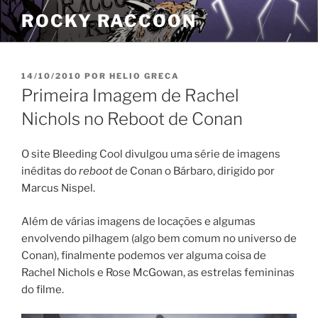
Pular
ROCKY RACCOON
para
o
conteúdo
PUBLICADO
14/10/2010
POR
HELIO GRECA
EM
Primeira Imagem de Rachel
Nichols no Reboot de Conan
O site Bleeding Cool divulgou uma série de imagens
inéditas do
reboot
de Conan o Bárbaro, dirigido por
Marcus Nispel.
Além de várias imagens de locações e algumas
envolvendo pilhagem (algo bem comum no universo de
Conan), finalmente podemos ver alguma coisa de
Rachel Nichols e Rose McGowan, as estrelas femininas
do filme.