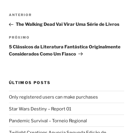
Navegação
Post
ANTERIOR
de
anterior
The Walking Dead Vai Virar Uma Série de Livros
Post
Próximo
PRÓXIMO
post
5 Clássicos da Literatura Fantástica Originalmente
Considerados Como Um Fiasco
ÚLTIMOS POSTS
Only registered users can make purchases
Star Wars Destiny – Report 01
Pandemic Survival – Torneio Regional
Twilight Creations Anuncia Segunda Edição de