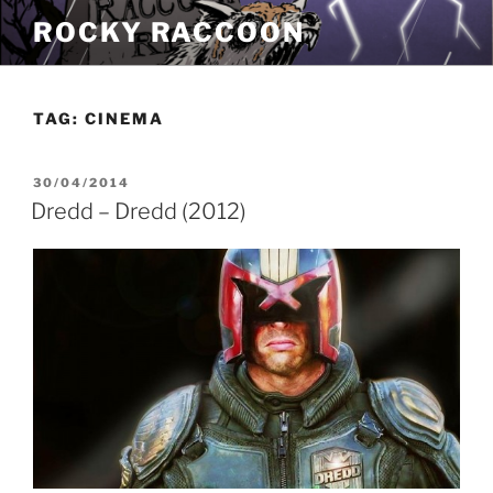
Pular
ROCKY RACCOON
para
o
conteúdo
TAG:
CINEMA
PUBLICADO
30/04/2014
EM
Dredd – Dredd (2012)