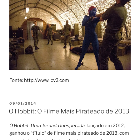
Fonte:
http://www.icv2.com
PUBLICADO
09/01/2014
EM
O Hobbit: O Filme Mais Pirateado de 2013
O Hobbit: Uma Jornada Inesperada
,
lançado em 2012,
ganhou o “título” de filme mais pirateado de 2013, com