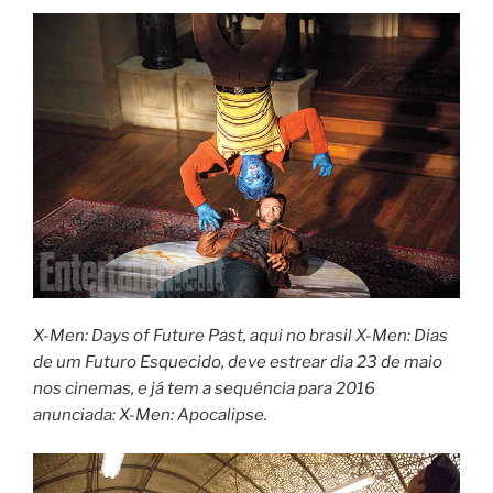
X-Men: Days of Future Past
, aqui no brasil
X-Men: Dias
de um Futuro Esquecido
, deve estrear dia 23 de maio
nos cinemas, e já tem a sequência para 2016
anunciada:
X-Men: Apocalipse
.