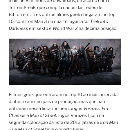
mais de 8 milhões de downloads, de acordo com o
TorrentFreak, que compila dados das redes de
BitTorrent. Três outros filmes geek chegaram no top
10, com Iron Man 3 no quarto lugar,
Star Trek Into
Darkness
em sexto e
World War Z
na décima posição.
Filmes geek que entraram no top 10 ao mais arrecadar
dinheiro em seu país de produção, mas que não
entraram nessa lista, incluem:
Jogos Vorazes: Em
Chamas
e
Man of Steel
. Jogos Vorazes ficou na
segunda colocação da lista de 2013 (atrás de
Iron Man
3
), e
Man of Steel
teve o quarto lugar.