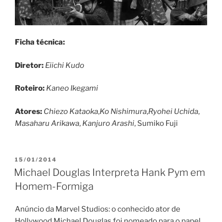
Ficha técnica:
Diretor:
Eiichi Kudo
Roteiro:
Kaneo Ikegami
Atores:
Chiezo Kataoka
,
Ko Nishimura
,
Ryohei Uchida
,
Masaharu Arikawa
,
Kanjuro Arashi
, Sumiko Fuji
PUBLICADO
15/01/2014
EM
Michael Douglas Interpreta Hank Pym em
Homem-Formiga
Anúncio da Marvel Studios: o conhecido ator de
Hollywood Michael Douglas foi nomeado para o papel