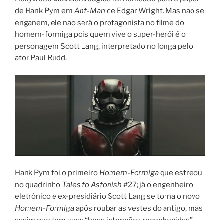
de Hank Pym em
Ant-Man
de Edgar Wright. Mas não se
enganem, ele não será o protagonista no filme do
homem-formiga pois quem vive o super-herói é o
personagem Scott Lang, interpretado no longa pelo
ator Paul Rudd.
Hank Pym foi o primeiro
Homem-Formiga
que estreou
no quadrinho
Tales to Astonish
#27; já o engenheiro
eletrônico e ex-presidiário Scott Lang se torna o novo
Homem-Formiga
após roubar as vestes do antigo, mas
assim que tem suas “boas intenções reconhecidas”