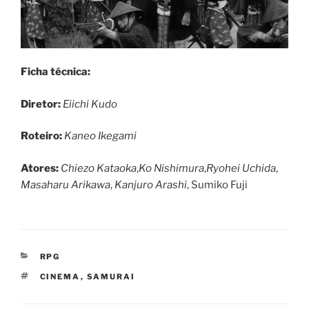
Ficha técnica:
Diretor:
Eiichi Kudo
Roteiro:
Kaneo Ikegami
Atores:
Chiezo Kataoka
,
Ko Nishimura
,
Ryohei Uchida
,
Masaharu Arikawa
,
Kanjuro Arashi
, Sumiko Fuji
CATEGORIAS
RPG
TAGS
CINEMA
,
SAMURAI