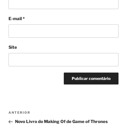
E-mail
*
Site
Navegação
Post
ANTERIOR
de
anterior
Novo Livro do Making Of de Game of Thrones
Post