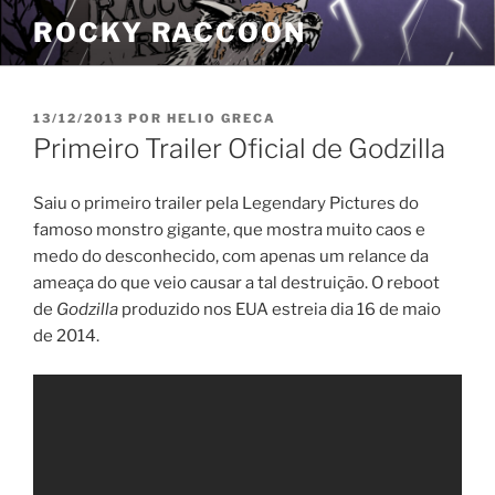
Pular
ROCKY RACCOON
para
o
conteúdo
PUBLICADO
13/12/2013
POR
HELIO GRECA
EM
Primeiro Trailer Oficial de Godzilla
Saiu o primeiro trailer pela Legendary Pictures do
famoso monstro gigante, que mostra muito caos e
medo do desconhecido, com apenas um relance da
ameaça do que veio causar a tal destruição. O reboot
de
Godzilla
produzido nos EUA estreia dia 16 de maio
de 2014.