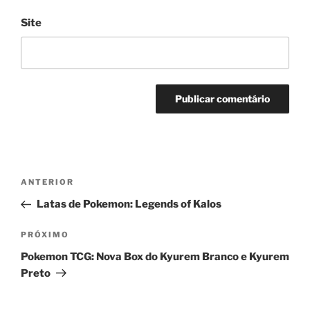
Site
Navegação
Post
ANTERIOR
de
anterior
Latas de Pokemon: Legends of Kalos
Post
Próximo
PRÓXIMO
post
Pokemon TCG: Nova Box do Kyurem Branco e Kyurem
Preto