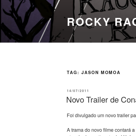
Pular
para
ROCKY RA
o
conteúdo
TAG:
JASON MOMOA
PUBLICADO
14/07/2011
EM
Novo Trailer de Co
Foi divulgado um novo trailer 
A trama do novo filme contará a