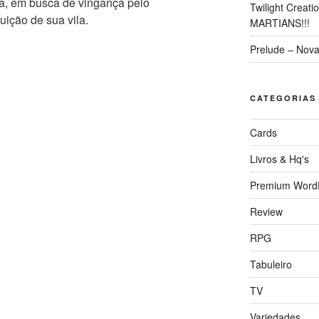
ea, em busca de vingança pelo
Twilight Creat
uição de sua vila.
MARTIANS!!!
Prelude – Nova
CATEGORIAS
Cards
Livros & Hq's
Premium Word
Review
RPG
Tabuleiro
TV
Variedades