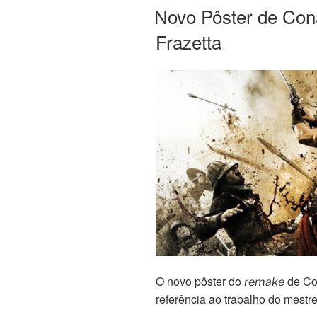
EM
Novo Pôster de Co
Frazetta
O novo pôster do
de Co
remake
referência ao trabalho do mestr