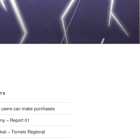
TS
d users can make purchases
iny – Report 01
val – Torneio Regional