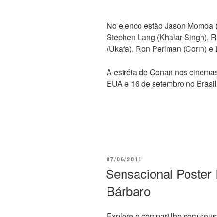
No elenco estão Jason Momoa (
Stephen Lang (Khalar Singh),
(Ukafa), Ron Perlman (Corin) e
A estréia de Conan nos cinemas
EUA e 16 de setembro no Brasil
PUBLICADO
07/06/2011
EM
Sensacional Poster 
Bárbaro
Explore e compartilhe com seus