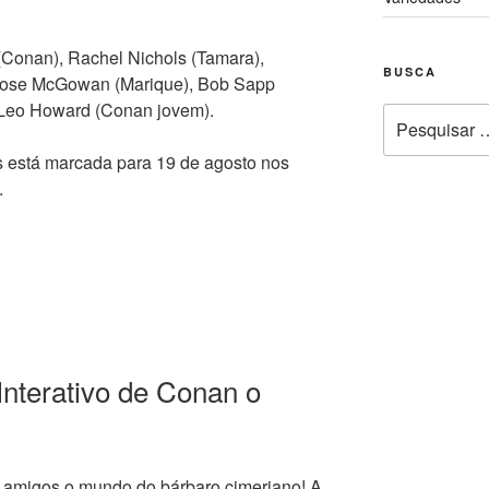
Conan), Rachel Nichols (Tamara),
BUSCA
 Rose McGowan (Marique), Bob Sapp
 Leo Howard (Conan jovem).
Pesquisar
por:
 está marcada para 19 de agosto nos
.
Interativo de Conan o
 amigos o mundo do bárbaro cimeriano! A