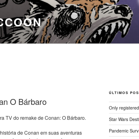
CCOON
ÚLTIMOS POS
nan O Bárbaro
Only registere
para TV do remake de Conan: O Bárbaro.
Star Wars Dest
Pandemic Survi
 história de Conan em suas aventuras