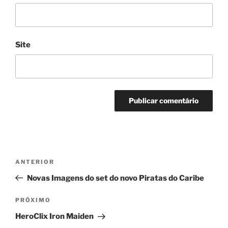
Site
Navegação
Post
ANTERIOR
de
anterior
Novas Imagens do set do novo Piratas do Caribe
Post
Próximo
PRÓXIMO
post
HeroClix Iron Maiden