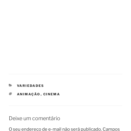
CATEGORIAS
VARIEDADES
TAGS
ANIMAÇÃO
,
CINEMA
Deixe um comentário
O seu endereço de e-mail não será publicado.
Campos