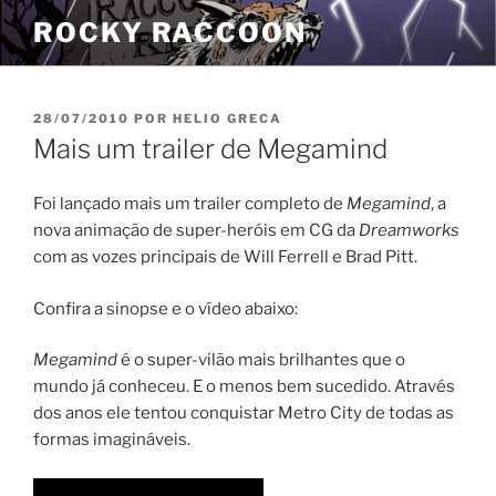
Pular
ROCKY RACCOON
para
o
conteúdo
PUBLICADO
28/07/2010
POR
HELIO GRECA
EM
Mais um trailer de Megamind
Foi lançado mais um trailer completo de
Megamind
, a
nova animação de super-heróis em CG da
Dreamworks
com as vozes principais de Will Ferrell e Brad Pitt.
Confira a sinopse e o vídeo abaixo:
Megamind
é o super-vilão mais brilhantes que o
mundo já conheceu. E o menos bem sucedido. Através
dos anos ele tentou conquistar Metro City de todas as
formas imagináveis.