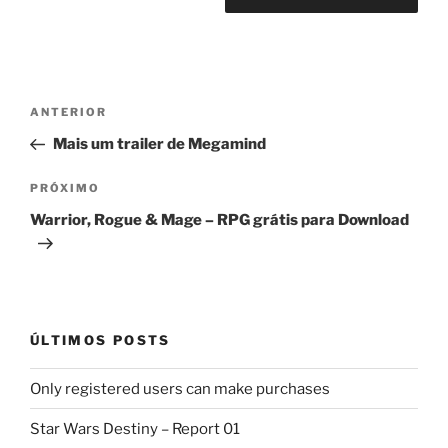
Navegação
Post
ANTERIOR
de
anterior
Mais um trailer de Megamind
Post
Próximo
PRÓXIMO
post
Warrior, Rogue & Mage – RPG grátis para Download
ÚLTIMOS POSTS
Only registered users can make purchases
Star Wars Destiny – Report 01