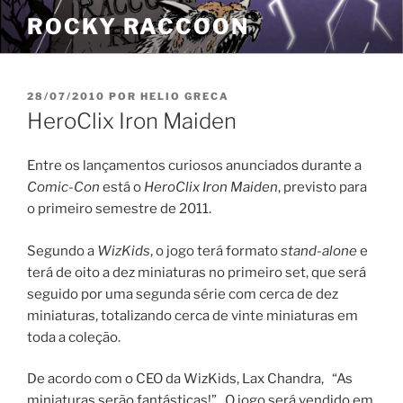
Pular
ROCKY RACCOON
para
o
conteúdo
PUBLICADO
28/07/2010
POR
HELIO GRECA
EM
HeroClix Iron Maiden
Entre os lançamentos curiosos anunciados durante a
Comic-Con
está o
HeroClix Iron Maiden
, previsto para
o primeiro semestre de 2011.
Segundo a
WizKids
, o jogo terá formato
stand-alone
e
terá de oito a dez miniaturas no primeiro set, que será
seguido por uma segunda série com cerca de dez
miniaturas, totalizando cerca de vinte miniaturas em
toda a coleção.
De acordo com o CEO da WizKids, Lax Chandra, “As
miniaturas serão fantásticas!” . O jogo será vendido em