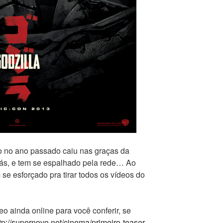
do no ano passado caiu nas graças da
trás, e tem se espalhado pela rede… Ao
e esforçado pra tirar todos os vídeos do
 ainda online para você conferir, se
tp://supernovo.net/cinema/primeiro-teaser-