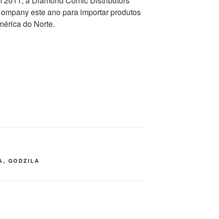
m 2011, a Diamond Comic Distributors
ompany este ano para importar produtos
mérica do Norte.
A
,
GODZILA