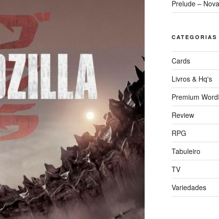
Prelude – Nova
CATEGORIAS
Cards
Livros & Hq's
Premium Word
Review
RPG
Tabuleiro
TV
Variedades