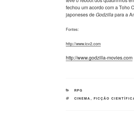
teve o reboot dos quadrinhos e
fechou um acordo com a Toho C
japoneses de
Godzilla
para a A
Fontes:
http://www.icv2.com
http://www.godzilla-movies.com
CATEGORIAS
RPG
TAGS
CINEMA
,
FICÇÃO CIENTÍFIC