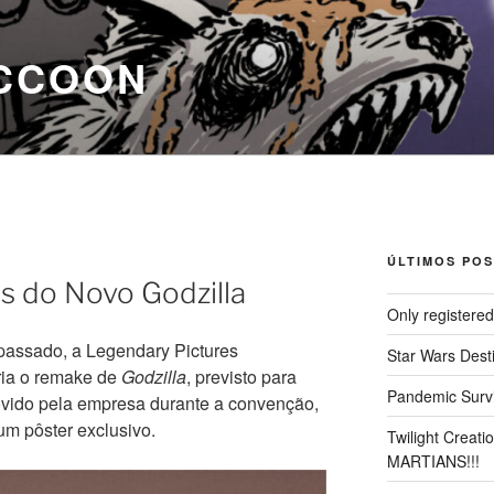
CCOON
ÚLTIMOS POS
 do Novo Godzilla
Only registere
passado, a Legendary Pictures
Star Wars Dest
ria o remake de
Godzilla
, previsto para
Pandemic Survi
movido pela empresa durante a convenção,
um pôster exclusivo.
Twilight Creat
MARTIANS!!!