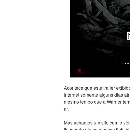
Acontece que este trailer exibi
internet somente alguns dias a
mesmo tempo que a Warner tem s
ar.
Mas achamos um site com o video
tiver sorte ele está nesse link:
ht