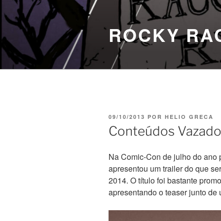
Pular
para
ROCKY RA
o
conteúdo
PUBLICADO
09/10/2013
POR
HELIO GRECA
EM
Conteúdos Vazados
Na Comic-Con de julho do ano 
apresentou um trailer do que se
2014. O título foi bastante pro
apresentando o teaser junto de 