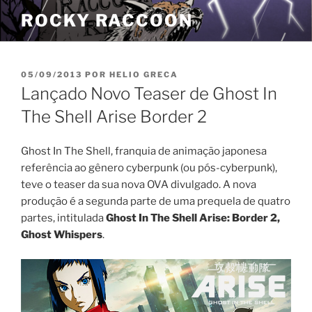
Pular
ROCKY RACCOON
para
o
conteúdo
PUBLICADO
05/09/2013
POR
HELIO GRECA
EM
Lançado Novo Teaser de Ghost In
The Shell Arise Border 2
Ghost In The Shell, franquia de animação japonesa
referência ao gênero cyberpunk (ou pós-cyberpunk),
teve o teaser da sua nova OVA divulgado. A nova
produção é a segunda parte de uma prequela de quatro
partes, intitulada
Ghost In The Shell Arise: Border 2,
Ghost Whispers
.