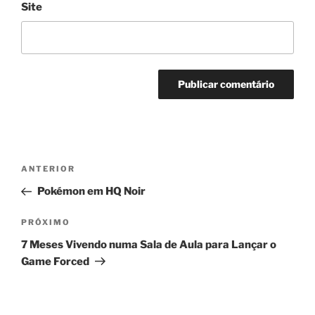
Site
Navegação
Post
ANTERIOR
de
anterior
Pokémon em HQ Noir
Post
Próximo
PRÓXIMO
post
7 Meses Vivendo numa Sala de Aula para Lançar o
Game Forced