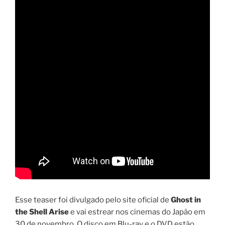
Esse teaser foi divulgado pelo site oficial de
Ghost in
the Shell Arise
e vai estrear nos cinemas do Japão em
30 de novembro. O disco em Blu-ray e o DVD estão