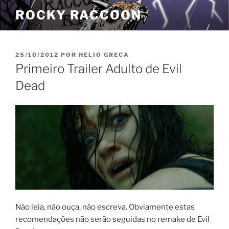
Pular
ROCKY RACCOON
para
o
conteúdo
PUBLICADO
25/10/2012
POR
HELIO GRECA
EM
Primeiro Trailer Adulto de Evil
Dead
Não leia, não ouça, não escreva. Obviamente estas
recomendações não serão seguidas no remake de Evil