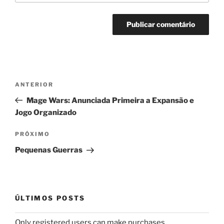
Navegação
Post
ANTERIOR
de
anterior
Mage Wars: Anunciada Primeira a Expansão e
Post
Jogo Organizado
Próximo
PRÓXIMO
post
Pequenas Guerras
ÚLTIMOS POSTS
Only registered users can make purchases