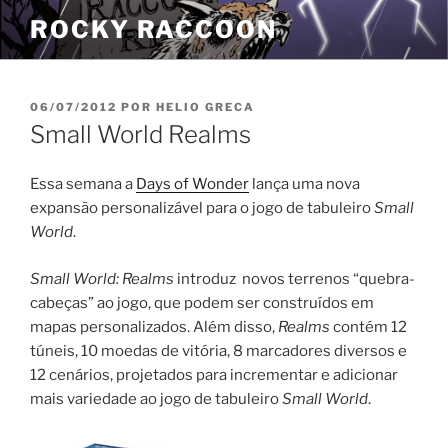
Pular
ROCKY RACCOON
para
o
conteúdo
PUBLICADO
06/07/2012
POR
HELIO GRECA
EM
Small World Realms
Essa semana a
Days of Wonder
lança uma nova
expansão personalizável para o jogo de tabuleiro
Small
World
.
Small World: Realms
introduz novos terrenos “quebra-
cabeças” ao jogo, que podem ser construídos em
mapas personalizados. Além disso,
Realms
contém 12
túneis, 10 moedas de vitória, 8 marcadores diversos e
12 cenários, projetados para incrementar e adicionar
mais variedade ao jogo de tabuleiro
Small World
.