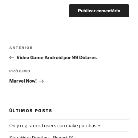
Navegação
Post
ANTERIOR
de
anterior
Video Game Android por 99 Dólares
Post
Próximo
PRÓXIMO
post
Marvel Now!
ÚLTIMOS POSTS
Only registered users can make purchases
Star Wars Destiny – Report 01