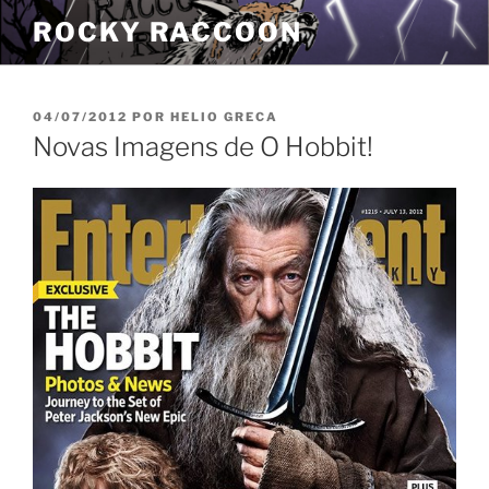
Pular
ROCKY RACCOON
para
o
conteúdo
PUBLICADO
04/07/2012
POR
HELIO GRECA
EM
Novas Imagens de O Hobbit!