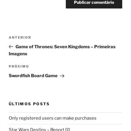
Navegação
Post
ANTERIOR
de
anterior
Game of Thrones: Seven Kingdoms – Primeiras
Post
Imagens
Próximo
PRÓXIMO
post
Swordfish Board Game
ÚLTIMOS POSTS
Only registered users can make purchases
Star Wars Destiny – Report 01