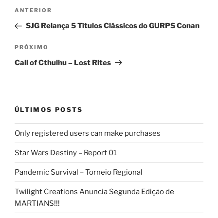
Navegação
Post
ANTERIOR
de
anterior
SJG Relança 5 Títulos Clássicos do GURPS Conan
Post
Próximo
PRÓXIMO
post
Call of Cthulhu – Lost Rites
ÚLTIMOS POSTS
Only registered users can make purchases
Star Wars Destiny – Report 01
Pandemic Survival – Torneio Regional
Twilight Creations Anuncia Segunda Edição de
MARTIANS!!!