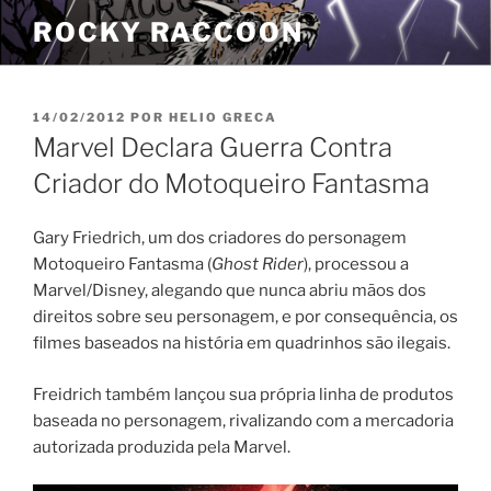
Pular
ROCKY RACCOON
para
o
conteúdo
PUBLICADO
14/02/2012
POR
HELIO GRECA
EM
Marvel Declara Guerra Contra
Criador do Motoqueiro Fantasma
Gary Friedrich, um dos criadores do personagem
Motoqueiro Fantasma (
Ghost Rider
), processou a
Marvel/Disney, alegando que nunca abriu mãos dos
direitos sobre seu personagem, e por consequência, os
filmes baseados na história em quadrinhos são ilegais.
Freidrich também lançou sua própria linha de produtos
baseada no personagem, rivalizando com a mercadoria
autorizada produzida pela Marvel.