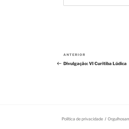
Navegação
Post
ANTERIOR
de
anterior
Divulgação: VI Curitiba Lúdica
Post
Política de privacidade
Orgulhosa