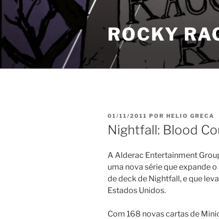
Pular
para
ROCKY RA
o
conteúdo
PUBLICADO
01/11/2011
POR
HELIO GRECA
EM
Nightfall: Blood C
A Alderac Entertainment Grou
uma nova série que expande o 
de deck de Nightfall, e que leva
Estados Unidos.
Com 168 novas cartas de Minion