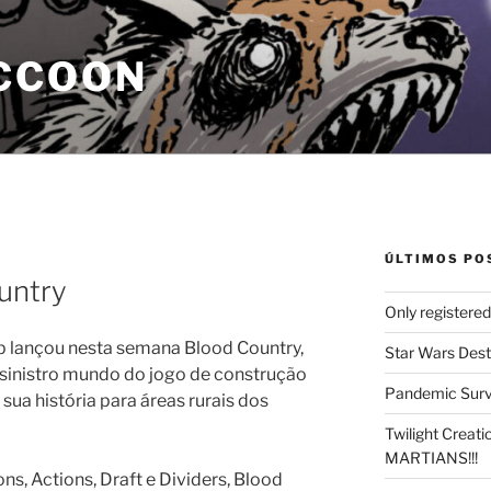
CCOON
ÚLTIMOS PO
ountry
Only registere
p lançou nesta semana Blood Country,
Star Wars Dest
sinistro mundo do jogo de construção
Pandemic Survi
 sua história para áreas rurais dos
Twilight Creat
MARTIANS!!!
s, Actions, Draft e Dividers, Blood