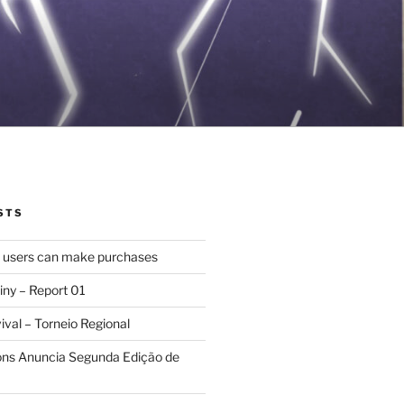
STS
d users can make purchases
iny – Report 01
val – Torneio Regional
ions Anuncia Segunda Edição de