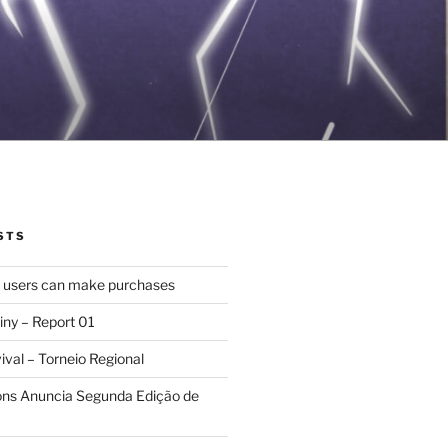
STS
d users can make purchases
iny – Report 01
val – Torneio Regional
ions Anuncia Segunda Edição de