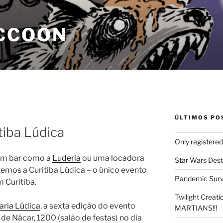
CCOON
ÚLTIMOS PO
tiba Lúdica
Only registere
um bar como a
Luderia
ou uma locadora
Star Wars Dest
temos a Curitiba Lúdica – o único evento
Pandemic Survi
 Curitiba.
Twilight Creat
aria Lúdica
, a sexta edição do evento
MARTIANS!!!
de Nácar, 1200 (salão de festas) no dia