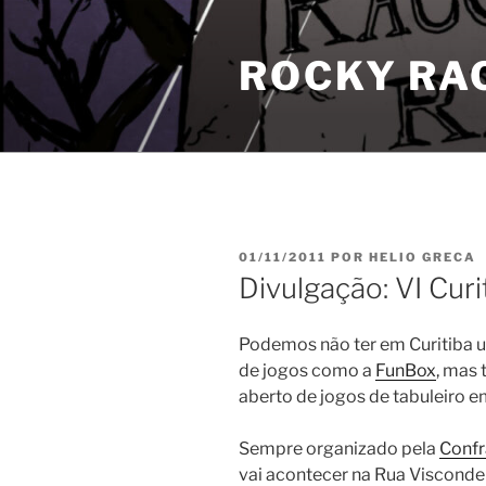
Pular
para
ROCKY RA
o
conteúdo
PUBLICADO
01/11/2011
POR
HELIO GRECA
EM
Divulgação: VI Curi
Podemos não ter em Curitiba 
de jogos como a
FunBox
, mas 
aberto de jogos de tabuleiro em
Sempre organizado pela
Confr
vai acontecer na Rua Visconde 