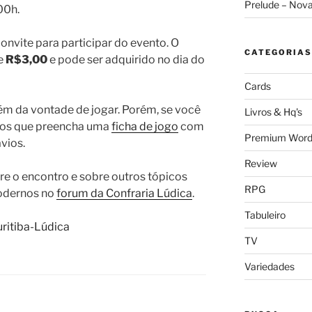
Prelude – Nov
00h.
onvite para participar do evento. O
CATEGORIAS
de
R$3,00
e pode ser adquirido no dia do
Cards
ém da vontade de jogar. Porém, se você
Livros & Hq's
imos que preencha uma
ficha de jogo
com
Premium Word
vios.
Review
e o encontro e sobre outros tópicos
RPG
modernos no
forum da Confraria Lúdica
.
Tabuleiro
TV
Variedades