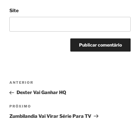
Site
Navegação
Post
ANTERIOR
de
anterior
Dexter Vai Ganhar HQ
Post
Próximo
PRÓXIMO
post
Zumbilandia Vai Virar Série Para TV