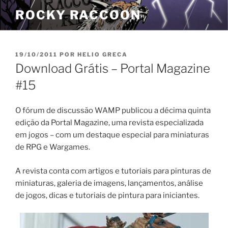
Pular
ROCKY RACCOON
para
o
conteúdo
PUBLICADO
19/10/2011
POR
HELIO GRECA
EM
Download Grátis – Portal Magazine
#15
O fórum de discussão WAMP publicou a décima quinta
edição da Portal Magazine, uma revista especializada
em jogos – com um destaque especial para miniaturas
de RPG e Wargames.
A revista conta com artigos e tutoriais para pinturas de
miniaturas, galeria de imagens, lançamentos, análise
de jogos, dicas e tutoriais de pintura para iniciantes.