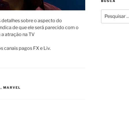
BUSCA
Pesquisar
por:
 detalhes sobre o aspecto do
ndica de que ele será parecido com o
a a atração na TV
os canais pagos FX e Liv.
S
,
MARVEL