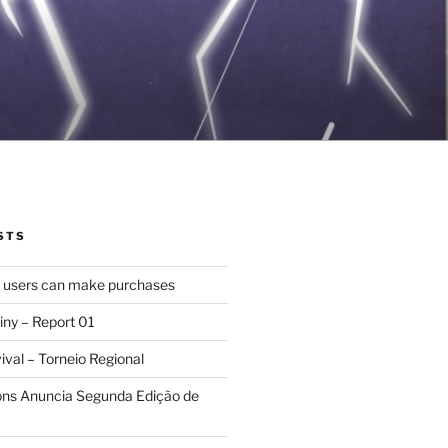
STS
d users can make purchases
iny – Report 01
val – Torneio Regional
ions Anuncia Segunda Edição de