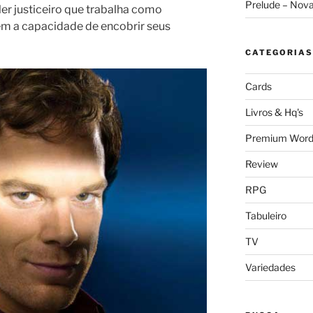
Prelude – Nov
ller justiceiro que trabalha como
tem a capacidade de encobrir seus
CATEGORIAS
Cards
Livros & Hq's
Premium Word
Review
RPG
Tabuleiro
TV
Variedades