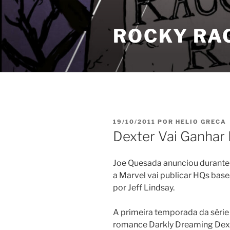
Pular
para
ROCKY RA
o
conteúdo
PUBLICADO
19/10/2011
POR
HELIO GRECA
EM
Dexter Vai Ganhar
Joe Quesada anunciou durant
a Marvel vai publicar HQs base
por Jeff Lindsay.
A primeira temporada da série 
romance Darkly Dreaming Dexte