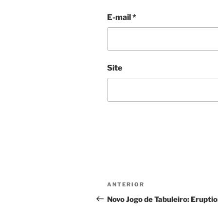
E-mail
*
Site
Navegação
Post
ANTERIOR
de
anterior
Novo Jogo de Tabuleiro: Erupti
Post