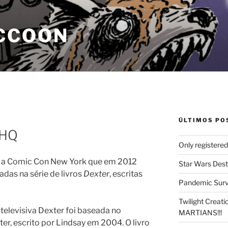
CCOON
ÚLTIMOS PO
 HQ
Only registere
e a Comic Con New York que em 2012
Star Wars Dest
adas na série de livros
Dexter
, escritas
Pandemic Survi
Twilight Creat
televisiva Dexter foi baseada no
MARTIANS!!!
r, escrito por Lindsay em 2004. O livro