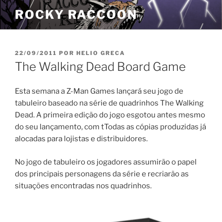
Pular
ROCKY RACCOON
para
o
conteúdo
PUBLICADO
22/09/2011
POR
HELIO GRECA
EM
The Walking Dead Board Game
Esta semana a Z-Man Games lançará seu jogo de
tabuleiro baseado na série de quadrinhos The Walking
Dead. A primeira edição do jogo esgotou antes mesmo
do seu lançamento, com tTodas as cópias produzidas já
alocadas para lojistas e distribuidores.
No jogo de tabuleiro os jogadores assumirão o papel
dos principais personagens da série e recriarão as
situações encontradas nos quadrinhos.