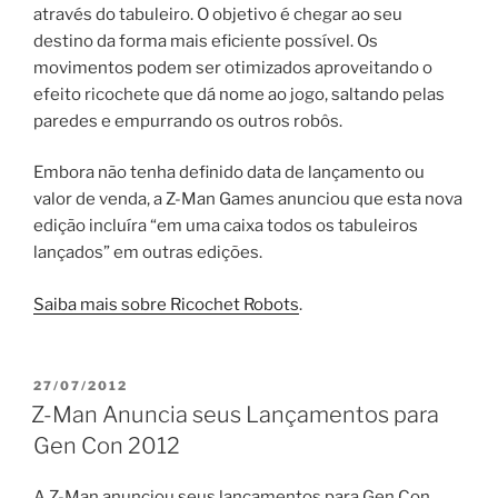
através do tabuleiro. O objetivo é chegar ao seu
destino da forma mais eficiente possível. Os
movimentos podem ser otimizados aproveitando o
efeito ricochete que dá nome ao jogo, saltando pelas
paredes e empurrando os outros robôs.
Embora não tenha definido data de lançamento ou
valor de venda, a Z-Man Games anunciou que esta nova
edição incluíra “em uma caixa todos os tabuleiros
lançados” em outras edições.
Saiba mais sobre Ricochet Robots
.
PUBLICADO
27/07/2012
EM
Z-Man Anuncia seus Lançamentos para
Gen Con 2012
A Z-Man anunciou seus lançamentos para Gen Con