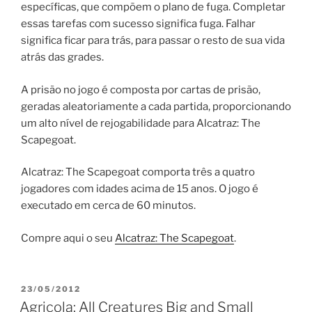
específicas, que compõem o plano de fuga. Completar
essas tarefas com sucesso significa fuga. Falhar
significa ficar para trás, para passar o resto de sua vida
atrás das grades.
A prisão no jogo é composta por cartas de prisão,
geradas aleatoriamente a cada partida, proporcionando
um alto nível de rejogabilidade para Alcatraz: The
Scapegoat.
Alcatraz: The Scapegoat comporta três a quatro
jogadores com idades acima de 15 anos. O jogo é
executado em cerca de 60 minutos.
Compre aqui o seu
Alcatraz: The Scapegoat
.
PUBLICADO
23/05/2012
EM
Agricola: All Creatures Big and Small