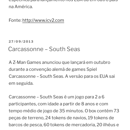
na América.
Fonte:
http://www.icv2.com
PUBLICADO
27/09/2013
EM
Carcassonne – South Seas
A Z-Man Games anunciou que lançará em outubro
durante a convenção alemã de games Spiel
Carcassonne – South Seas. A versão para os EUA sai
em seguida.
Carcassonne – South Seas é um jogo para 2 a 6
participantes, com idade a partir de 8 anos e com
tempo médio de jogo de 35 minutos. O box contém 73
peças de terreno, 24 tokens de navios, 19 tokens de
barcos de pesca, 60 tokens de mercadoria, 20 ilhéus e