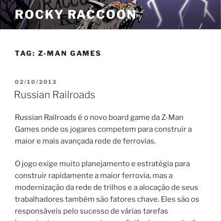
Pular
ROCKY RACCOON
para
o
conteúdo
TAG:
Z-MAN GAMES
PUBLICADO
02/10/2013
EM
Russian Railroads
Russian Railroads é o novo board game da Z-Man
Games onde os jogares competem para construir a
maior e mais avançada rede de ferrovias.
O jogo exige muito planejamento e estratégia para
construir rapidamente a maior ferrovia, mas a
modernização da rede de trilhos e a alocação de seus
trabalhadores também são fatores chave. Eles são os
responsáveis pelo sucesso de várias tarefas