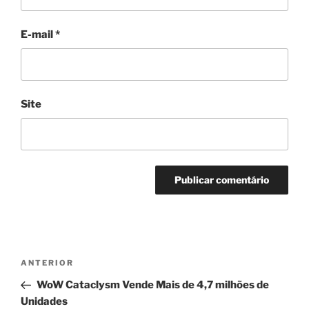
E-mail
*
Site
Navegação
Post
ANTERIOR
de
anterior
WoW Cataclysm Vende Mais de 4,7 milhões de
Post
Unidades