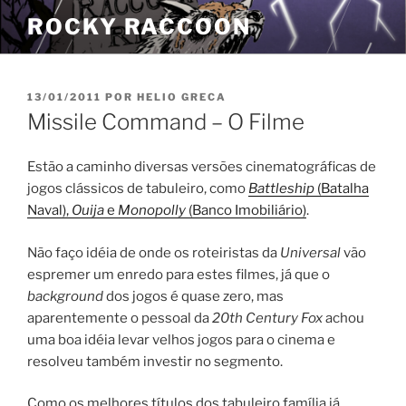
Pular
ROCKY RACCOON
para
o
conteúdo
PUBLICADO
13/01/2011
POR
HELIO GRECA
EM
Missile Command – O Filme
Estão a caminho diversas versões cinematográficas de
jogos clássicos de tabuleiro, como
Battleship
(Batalha
Naval),
Ouija
e
Monopolly
(Banco Imobiliário)
.
Não faço idéia de onde os roteiristas da
Universal
vão
espremer um enredo para estes filmes, já que o
background
dos jogos é quase zero, mas
aparentemente o pessoal da
20th Century Fox
achou
uma boa idéia levar velhos jogos para o cinema e
resolveu também investir no segmento.
Como os melhores títulos dos tabuleiro família já