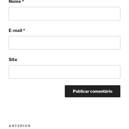
Nome
*
E-mail
*
Site
Navegação
Post
ANTERIOR