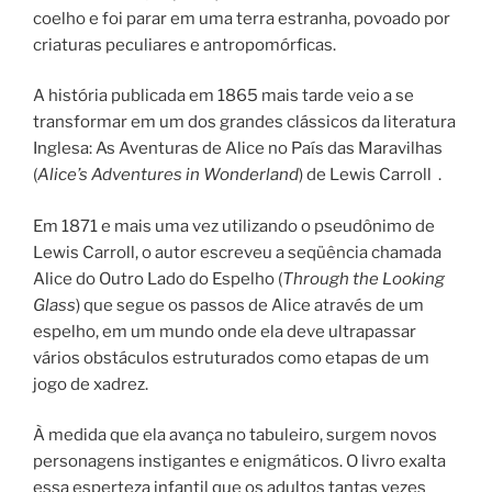
coelho e foi parar em uma terra estranha, povoado por
criaturas peculiares e antropomórficas.
A história publicada em 1865 mais tarde veio a se
transformar em um dos grandes clássicos da literatura
Inglesa: As Aventuras de Alice no País das Maravilhas
(
Alice’s Adventures in Wonderland
) de Lewis Carroll .
Em 1871 e mais uma vez utilizando o pseudônimo de
Lewis Carroll, o autor escreveu a seqüência chamada
Alice do Outro Lado do Espelho (
Through the Looking
Glass
) que segue os passos de Alice através de um
espelho, em um mundo onde ela deve ultrapassar
vários obstáculos estruturados como etapas de um
jogo de xadrez.
À medida que ela avança no tabuleiro, surgem novos
personagens instigantes e enigmáticos. O livro exalta
essa esperteza infantil que os adultos tantas vezes