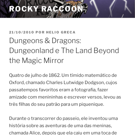
Pular
ROCKY RACCOON
para
o
conteúdo
PUBLICADO
21/10/2010
POR
HELIO GRECA
EM
Dungeons & Dragons:
Dungeonland e The Land Beyond
the Magic Mirror
Quatro de julho de 1862. Um tímido matemático de
Oxford, chamado Charles Lutwidge Dodgson, cujos
passatempos favoritos eram a fotografia, fazer
amizade com menininhas e escrever versos, levou as
três filhas do seu patrão para um piquenique.
Durante o transcorrer do passeio, ele inventou uma
história sobre as aventuras de uma das meninas,
chamada Alice, depois que ela caiu em uma toca de