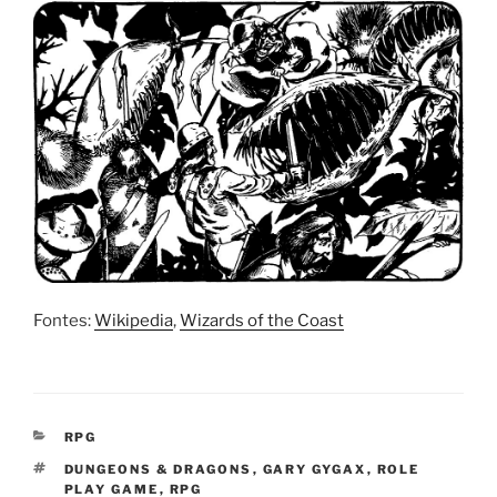
Fontes:
Wikipedia
,
Wizards of the Coast
CATEGORIAS
RPG
TAGS
DUNGEONS & DRAGONS
,
GARY GYGAX
,
ROLE
PLAY GAME
,
RPG