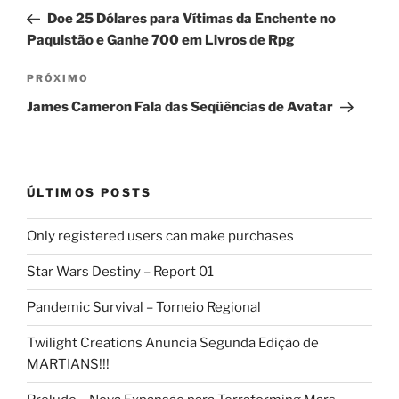
de
anterior
Doe 25 Dólares para Vítimas da Enchente no
Post
Paquistão e Ganhe 700 em Livros de Rpg
Próximo
PRÓXIMO
post
James Cameron Fala das Seqüências de Avatar
ÚLTIMOS POSTS
Only registered users can make purchases
Star Wars Destiny – Report 01
Pandemic Survival – Torneio Regional
Twilight Creations Anuncia Segunda Edição de
MARTIANS!!!