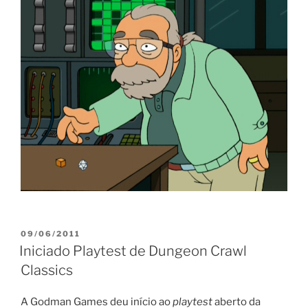
PUBLICADO
09/06/2011
EM
Iniciado Playtest de Dungeon Crawl
Classics
A Godman Games deu início ao
playtest
aberto da