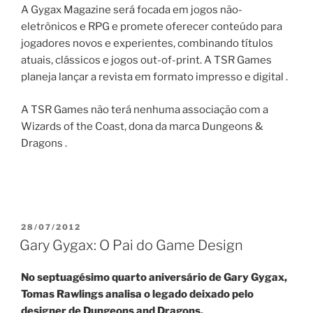
A Gygax Magazine será focada em jogos não-
eletrônicos e RPG e promete oferecer conteúdo para
jogadores novos e experientes, combinando títulos
atuais, clássicos e jogos out-of-print. A TSR Games
planeja lançar a revista em formato impresso e digital .
A TSR Games não terá nenhuma associação com a
Wizards of the Coast, dona da marca Dungeons &
Dragons .
PUBLICADO
28/07/2012
EM
Gary Gygax: O Pai do Game Design
No septuagésimo quarto aniversário de Gary Gygax,
Tomas Rawlings analisa o legado deixado pelo
designer de Dungeons and Dragons.