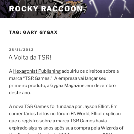
Pular
ROCKY RACCOON
para
o
conteúdo
TAG:
GARY GYGAX
PUBLICADO
28/11/2012
EM
A Volta da TSR!
A
Hexagonist Publishing
adquiriu os direitos sobre a
marca “TSR Games.” A empresa vai lançar seu
primeiro produto, a Gygax Magazine, em dezembro
deste ano.
A nova TSR Games foi fundada por Jayson Elliot. Em
comentários feitos no fórum ENWorld, Elliot explicou
que o registro sobre a marca TSR Games havia
expirado alguns anos após sua compra pela Wizards of