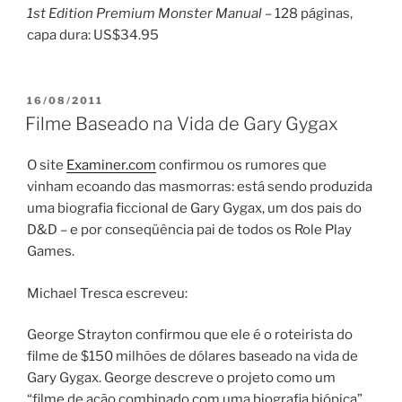
1st Edition Premium Monster Manual
–
128 páginas,
capa dura: US$34.95
PUBLICADO
16/08/2011
EM
Filme Baseado na Vida de Gary Gygax
O site
Examiner.com
confirmou os rumores que
vinham ecoando das masmorras: está sendo produzida
uma biografia ficcional de Gary Gygax, um dos pais do
D&D – e por conseqüência pai de todos os Role Play
Games.
Michael Tresca escreveu:
George Strayton confirmou que ele é o roteirista do
filme de $150 milhões de dólares baseado na vida de
Gary Gygax. George descreve o projeto como um
“filme de ação combinado com uma biografia biópica”.