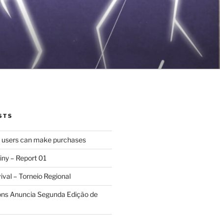
STS
d users can make purchases
iny – Report 01
val – Torneio Regional
ions Anuncia Segunda Edição de