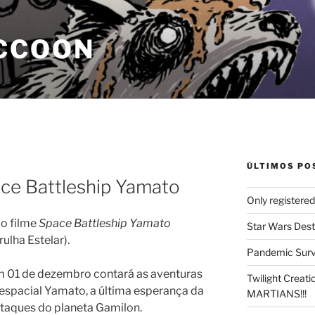
CCOON
ÚLTIMOS PO
ace Battleship Yamato
Only registere
do filme
Space Battleship Yamato
Star Wars Dest
ulha Estelar).
Pandemic Survi
em 01 de dezembro contará as aventuras
Twilight Creat
espacial Yamato, a última esperança da
MARTIANS!!!
 ataques do planeta Gamilon.