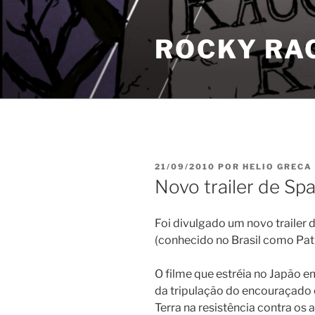
Pular
para
ROCKY RA
o
conteúdo
PUBLICADO
21/09/2010
POR
HELIO GRECA
EM
Novo trailer de Sp
Foi divulgado um novo trailer 
(conhecido no Brasil como Patr
O filme que estréia no Japão 
da tripulação do encouraçado 
Terra na resistência contra os