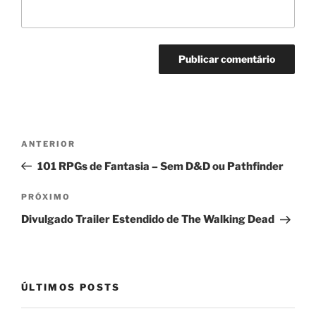
Navegação
Post
ANTERIOR
de
anterior
101 RPGs de Fantasia – Sem D&D ou Pathfinder
Post
Próximo
PRÓXIMO
post
Divulgado Trailer Estendido de The Walking Dead
ÚLTIMOS POSTS