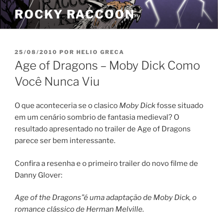
Pular
ROCKY RACCOON
para
o
conteúdo
PUBLICADO
25/08/2010
POR
HELIO GRECA
EM
Age of Dragons – Moby Dick Como
Você Nunca Viu
O que aconteceria se o clasico
Moby Dick
fosse situado
em um cenário sombrio de fantasia medieval? O
resultado apresentado no trailer de Age of Dragons
parece ser bem interessante.
Confira a resenha e o primeiro trailer do novo filme de
Danny Glover:
Age of the Dragons”é uma adaptação de Moby Dick, o
romance clássico de Herman Melville.