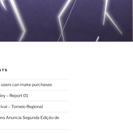
STS
d users can make purchases
iny – Report 01
val – Torneio Regional
ions Anuncia Segunda Edição de