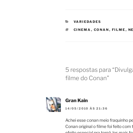
CATEGORIAS
VARIEDADES
TAGS
CINEMA
,
CONAN
,
FILME
,
N
5 respostas para “Divul
filme do Conan”
Gran Kain
14/05/2010 ÀS 21:36
Achei esse conan meio fraquinho p
Conan original o filme foi feito com t
efeito especial pra torná-los mais f