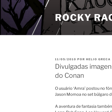
Pular
para
ROCKY RA
o
conteúdo
PUBLICADO
11/05/2010
POR
HELIO GRECA
EM
Divulgadas imagens
do Conan
O usuário ‘Amra’ postou no fó
Jason Momoa no set búlgaro d
A aventura de fantasia também