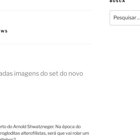
BUSCA
Pesquisar
por:
EWS
gadas imagens do set do novo
erto do Arnold Shwatzneger. Na época do
rogloditas alterofilistas, será que vai rolar um
ortinhos?