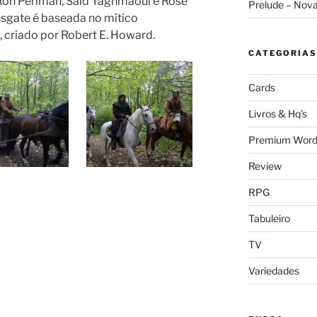
Ron Perlman, Said Taghmaoui e Rose
Prelude – Nov
gate é baseada no mítico
 criado por Robert E. Howard.
CATEGORIAS
Cards
Livros & Hq's
Premium Word
Review
RPG
Tabuleiro
TV
Variedades