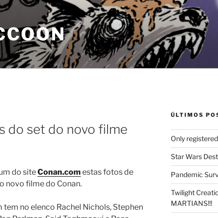
CCOON
ÚLTIMOS PO
 do set do novo filme
Only registere
Star Wars Dest
rum do site
Conan.com
estas fotos de
Pandemic Survi
o novo filme do Conan.
Twilight Creat
MARTIANS!!!
 tem no elenco Rachel Nichols, Stephen