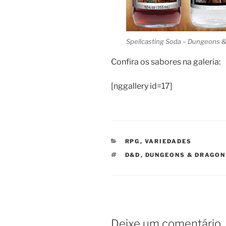
Spellcasting Soda – Dungeons 
Confira os sabores na galeria:
[nggallery id=17]
CATEGORIAS
RPG
,
VARIEDADES
TAGS
D&D
,
DUNGEONS & DRAGO
Deixe um comentário