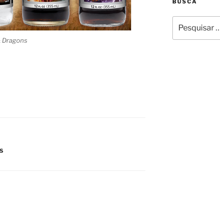
BUSCA
Pesquisar
por:
& Dragons
NS