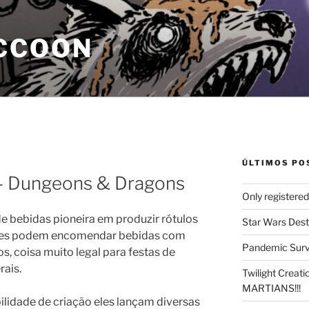
CCOON
ÚLTIMOS PO
 – Dungeons & Dragons
Only registere
 bebidas pioneira em produzir rótulos
Star Wars Dest
res podem encomendar bebidas com
Pandemic Survi
s, coisa muito legal para festas de
rais.
Twilight Creat
MARTIANS!!!
bilidade de criação eles lançam diversas