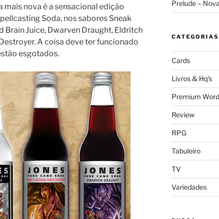
Prelude – Nov
a mais nova é a sensacional edição
pellcasting Soda, nos sabores Sneak
hid Brain Juice, Dwarven Draught, Eldritch
CATEGORIAS
 Destroyer. A coisa deve ter funcionado
estão esgotados.
Cards
Livros & Hq's
Premium Word
Review
RPG
Tabuleiro
TV
Variedades