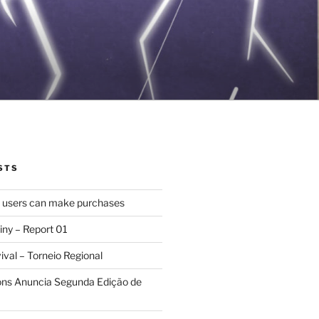
STS
d users can make purchases
iny – Report 01
val – Torneio Regional
ions Anuncia Segunda Edição de