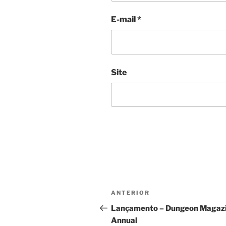
E-mail
*
Site
Navegação
Post
ANTERIOR
de
anterior
Lançamento – Dungeon Magaz
Annual
Post