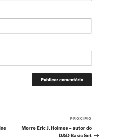
PRÓXIMO
Próximo
post
ine
Morre Eric J. Holmes – autor do
D&D Basic Set