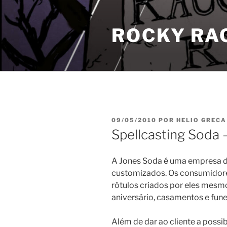
Pular
para
ROCKY RA
o
conteúdo
PUBLICADO
09/05/2010
POR
HELIO GRECA
EM
Spellcasting Soda
A Jones Soda é uma empresa de
customizados. Os consumido
rótulos criados por eles mesmo
aniversário, casamentos e fune
Além de dar ao cliente a possi