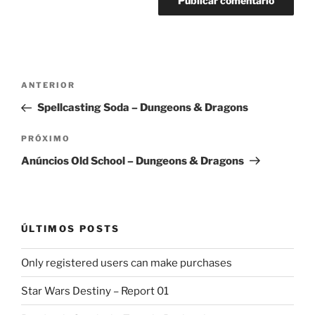
Navegação
Post
ANTERIOR
de
anterior
Spellcasting Soda – Dungeons & Dragons
Post
Próximo
PRÓXIMO
post
Anúncios Old School – Dungeons & Dragons
ÚLTIMOS POSTS
Only registered users can make purchases
Star Wars Destiny – Report 01