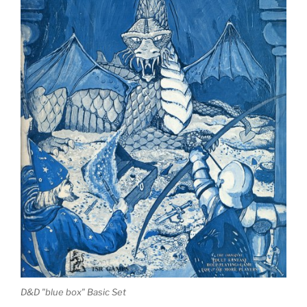
D&D "blue box" Basic Set