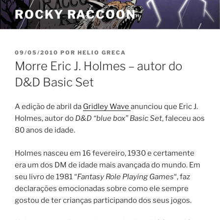
Pular
ROCKY RACCOON
para
o
conteúdo
PUBLICADO
09/05/2010
POR
HELIO GRECA
EM
Morre Eric J. Holmes – autor do
D&D Basic Set
A edição de abril da
Gridley Wave
anunciou que Eric J.
Holmes, autor do
D&D “blue box” Basic Set
, faleceu aos
80 anos de idade.
Holmes nasceu em 16 fevereiro, 1930 e certamente
era um dos DM de idade mais avançada do mundo. Em
seu livro de 1981 “
Fantasy Role Playing Games
“, faz
declarações emocionadas sobre como ele sempre
gostou de ter crianças participando dos seus jogos.