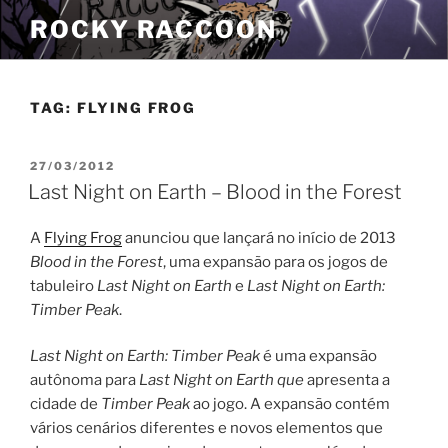
Pular
ROCKY RACCOON
para
o
conteúdo
TAG:
FLYING FROG
PUBLICADO
27/03/2012
EM
Last Night on Earth – Blood in the Forest
A
Flying Frog
anunciou que lançará no início de 2013
Blood in the Forest
, uma expansão para os jogos de
tabuleiro
Last Night on Earth
e
Last Night on Earth:
Timber Peak
.
Last Night on Earth: Timber Peak
é uma expansão
autônoma para
Last Night on Earth que
apresenta a
cidade de
Timber Peak
ao jogo. A expansão contém
vários cenários diferentes e novos elementos que