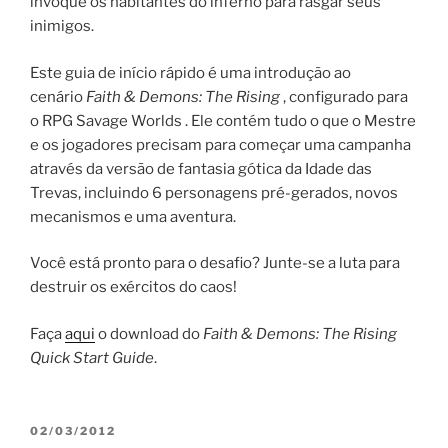
invoque os habitantes do inferno para rasgar seus
inimigos.
Este guia de início rápido é uma introdução ao
cenário
Faith & Demons: The Rising
, configurado para
o RPG Savage Worlds . Ele contém tudo o que o Mestre
e os jogadores precisam para começar uma campanha
através da versão de fantasia gótica da Idade das
Trevas, incluindo 6 personagens pré-gerados, novos
mecanismos e uma aventura.
Você está pronto para o desafio? Junte-se a luta para
destruir os exércitos do caos!
Faça
aqui
o download do
Faith & Demons: The Rising
Quick Start Guide
.
PUBLICADO
02/03/2012