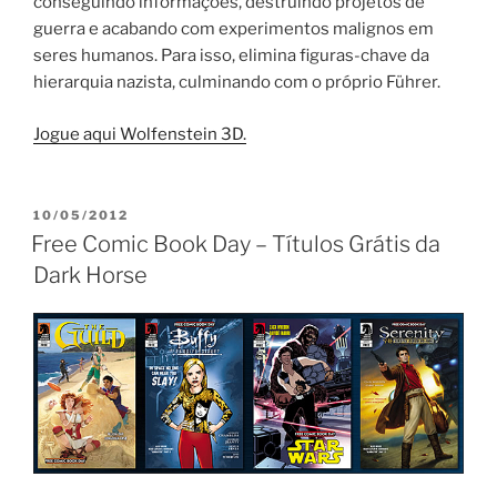
conseguindo informações, destruindo projetos de
guerra e acabando com experimentos malignos em
seres humanos. Para isso, elimina figuras-chave da
hierarquia nazista, culminando com o próprio Führer.
Jogue aqui Wolfenstein 3D.
PUBLICADO
10/05/2012
EM
Free Comic Book Day – Títulos Grátis da
Dark Horse