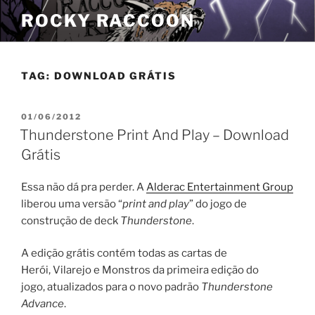
Pular
ROCKY RACCOON
para
o
conteúdo
TAG:
DOWNLOAD GRÁTIS
PUBLICADO
01/06/2012
EM
Thunderstone Print And Play – Download
Grátis
Essa não dá pra perder. A
Alderac Entertainment Group
liberou uma versão “
print and play
” do jogo de
construção de deck
Thunderstone
.
A edição grátis contém todas as cartas de
Herói, Vilarejo e Monstros da primeira edição do
jogo, atualizados para o novo padrão
Thunderstone
Advance
.