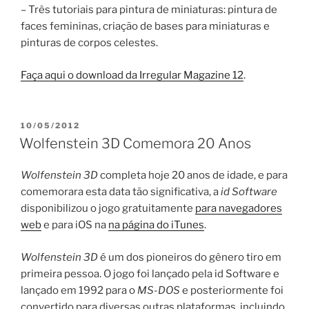
– Três tutoriais para pintura de miniaturas: pintura de
faces femininas, criação de bases para miniaturas e
pinturas de corpos celestes.
Faça aqui o download da Irregular Magazine 12
.
PUBLICADO
10/05/2012
EM
Wolfenstein 3D Comemora 20 Anos
Wolfenstein 3D
completa hoje 20 anos de idade, e para
comemorara esta data tão significativa, a
id Software
disponibilizou o jogo gratuitamente
para navegadores
web
e para iOS na
na página do iTunes
.
Wolfenstein 3D
é um dos pioneiros do gênero tiro em
primeira pessoa. O jogo foi lançado pela id Software e
lançado em 1992 para o
MS-DOS
e posteriormente foi
convertido para diversas outras plataformas, incluindo