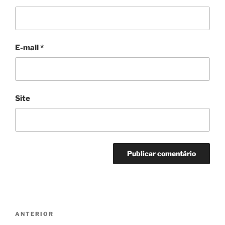
E-mail
*
Site
Navegação
Post
ANTERIOR
de