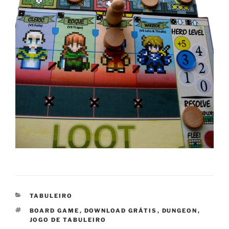
CATEGORIAS
TABULEIRO
TAGS
BOARD GAME
,
DOWNLOAD GRÁTIS
,
DUNGEON
,
JOGO DE TABULEIRO