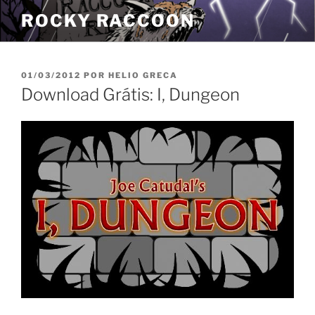
Pular
ROCKY RACCOON
para
o
conteúdo
PUBLICADO
01/03/2012
POR
HELIO GRECA
EM
Download Grátis: I, Dungeon