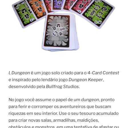
I, Dungeon
é um jogo solo criado para o
4-Card Contest
e inspirado pelo lendário jogo
Dungeon Keeper
,
desenvolvido pela
Bullfrog Studios
.
No jogo você assume o papel de um
dungeon
, pronto
para ferir e corromper os aventureiros que buscam
riquezas em seu interior. Use o seu tesouro acumulado
para criar novas salas, armadilhas, maldições,
obstáculos e monstros, em uma tentativa de afastar ou