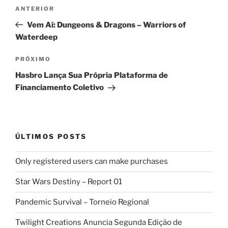
Navegação
Post
ANTERIOR
de
anterior
Vem Aí: Dungeons & Dragons – Warriors of
Post
Waterdeep
Próximo
PRÓXIMO
post
Hasbro Lança Sua Própria Plataforma de
Financiamento Coletivo
ÚLTIMOS POSTS
Only registered users can make purchases
Star Wars Destiny – Report 01
Pandemic Survival – Torneio Regional
Twilight Creations Anuncia Segunda Edição de