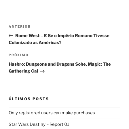
Navegação
Post
ANTERIOR
de
anterior
Rome West – E Se o Império Romano Tivesse
Post
Colonizado as Américas?
Próximo
PRÓXIMO
post
Hasbro: Dungeons and Dragons Sobe, Magic: The
Gathering Cai
ÚLTIMOS POSTS
Only registered users can make purchases
Star Wars Destiny – Report 01