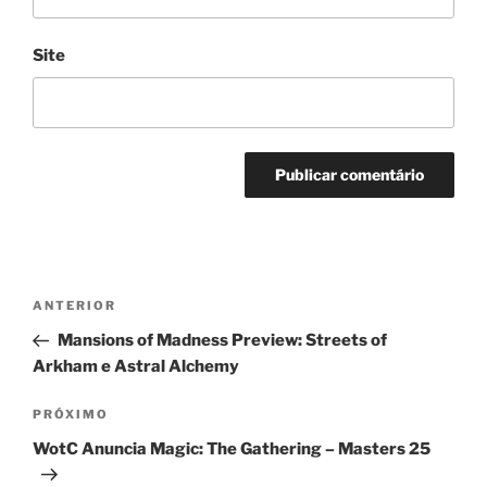
Site
Navegação
Post
ANTERIOR
de
anterior
Mansions of Madness Preview: Streets of
Post
Arkham e Astral Alchemy
Próximo
PRÓXIMO
post
WotC Anuncia Magic: The Gathering – Masters 25