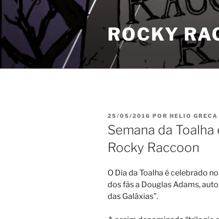
Pular
para
ROCKY RA
o
conteúdo
PUBLICADO
25/05/2016
POR
HELIO GRECA
EM
Semana da Toalha 
Rocky Raccoon
O Dia da Toalha é celebrado 
dos fãs a Douglas Adams, autor
das Galáxias”.