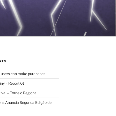
STS
d users can make purchases
iny – Report 01
val – Torneio Regional
ions Anuncia Segunda Edição de