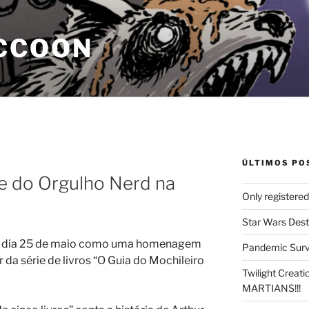
CCOON
ÚLTIMOS PO
e do Orgulho Nerd na
Only registere
Star Wars Dest
no dia 25 de maio como uma homenagem
Pandemic Survi
 da série de livros “O Guia do Mochileiro
Twilight Creat
MARTIANS!!!