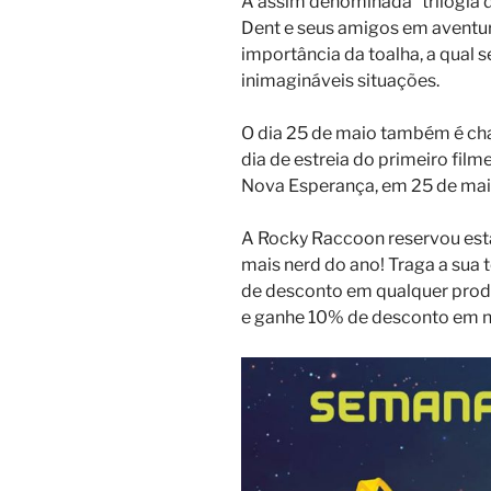
A assim denominada “trilogia de
Dent e seus amigos em aventur
importância da toalha, a qual se
inimagináveis situações.
O dia 25 de maio também é cha
dia de estreia do primeiro film
Nova Esperança, em 25 de mai
A Rocky Raccoon reservou es
mais nerd do ano!
Traga a sua 
de desconto em qualquer prod
e ganhe 10% de desconto em nos