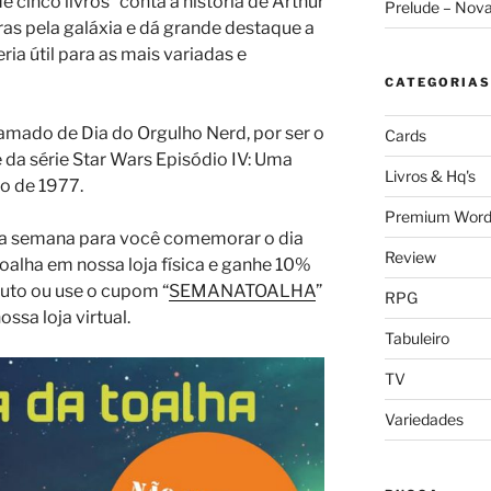
 cinco livros” conta a história de Arthur
Prelude – Nov
as pela galáxia e dá grande destaque a
ria útil para as mais variadas e
CATEGORIAS
mado de Dia do Orgulho Nerd, por ser o
Cards
e da série Star Wars Episódio IV: Uma
Livros & Hq's
o de 1977.
Premium Word
ta semana para você comemorar o dia
Review
toalha em nossa loja física e ganhe 10%
uto ou u
se o cupom “
SEMANATOALHA
”
RPG
sa loja virtual.
Tabuleiro
TV
Variedades