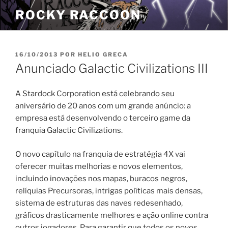
Pular
ROCKY RACCOON
para
o
conteúdo
PUBLICADO
16/10/2013
POR
HELIO GRECA
EM
Anunciado Galactic Civilizations III
A Stardock Corporation está celebrando seu
aniversário de 20 anos com um grande anúncio: a
empresa está desenvolvendo o terceiro game da
franquia Galactic Civilizations.
O novo capítulo na franquia de estratégia 4X vai
oferecer muitas melhorias e novos elementos,
incluindo inovações nos mapas, buracos negros,
relíquias Precursoras, intrigas políticas mais densas,
sistema de estruturas das naves redesenhado,
gráficos drasticamente melhores e ação online contra
outros jogadores. Para garantir que todos os novos