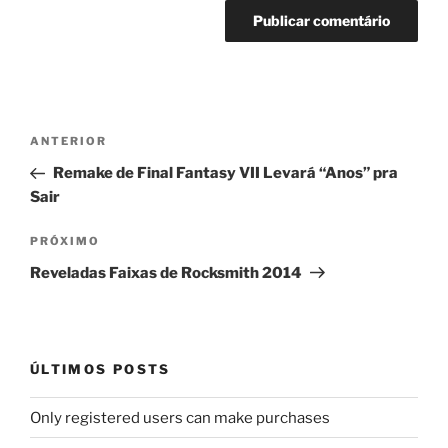
Navegação
Post
ANTERIOR
de
anterior
Remake de Final Fantasy VII Levará “Anos” pra
Post
Sair
Próximo
PRÓXIMO
post
Reveladas Faixas de Rocksmith 2014
ÚLTIMOS POSTS
Only registered users can make purchases