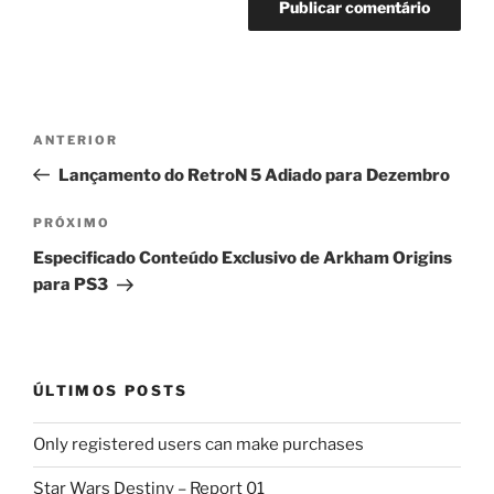
Navegação
Post
ANTERIOR
de
anterior
Lançamento do RetroN 5 Adiado para Dezembro
Post
Próximo
PRÓXIMO
post
Especificado Conteúdo Exclusivo de Arkham Origins
para PS3
ÚLTIMOS POSTS
Only registered users can make purchases
Star Wars Destiny – Report 01