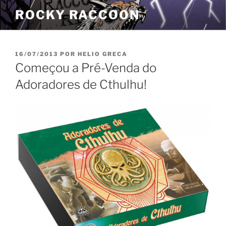
Pular
ROCKY RACCOON
para
o
conteúdo
PUBLICADO
16/07/2013
POR
HELIO GRECA
EM
Começou a Pré-Venda do
Adoradores de Cthulhu!