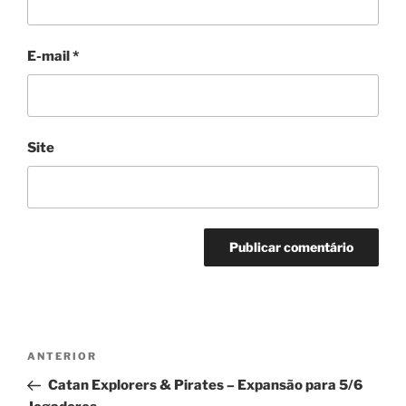
E-mail
*
Site
Navegação
Post
ANTERIOR
de
anterior
Catan Explorers & Pirates – Expansão para 5/6
Post