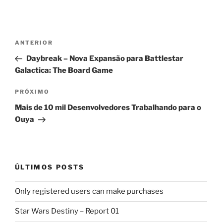
Navegação
Post
ANTERIOR
de
anterior
Daybreak – Nova Expansão para Battlestar
Post
Galactica: The Board Game
Próximo
PRÓXIMO
post
Mais de 10 mil Desenvolvedores Trabalhando para o
Ouya
ÚLTIMOS POSTS
Only registered users can make purchases
Star Wars Destiny – Report 01