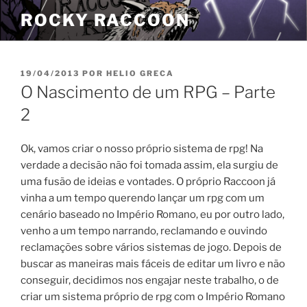
Pular
ROCKY RACCOON
para
o
conteúdo
PUBLICADO
19/04/2013
POR
HELIO GRECA
EM
O Nascimento de um RPG – Parte
2
Ok, vamos criar o nosso próprio sistema de rpg! Na
verdade a decisão não foi tomada assim, ela surgiu de
uma fusão de ideias e vontades. O próprio Raccoon já
vinha a um tempo querendo lançar um rpg com um
cenário baseado no Império Romano, eu por outro lado,
venho a um tempo narrando, reclamando e ouvindo
reclamações sobre vários sistemas de jogo. Depois de
buscar as maneiras mais fáceis de editar um livro e não
conseguir, decidimos nos engajar neste trabalho, o de
criar um sistema próprio de rpg com o Império Romano