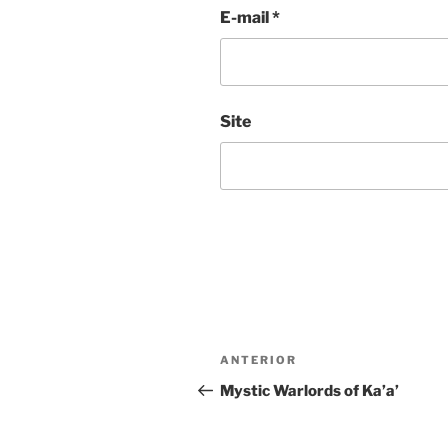
E-mail
*
Site
Navegação
Post
ANTERIOR
de
anterior
Mystic Warlords of Ka’a’
Post