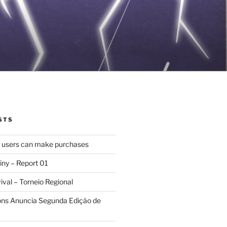
STS
d users can make purchases
iny – Report 01
val – Torneio Regional
ions Anuncia Segunda Edição de