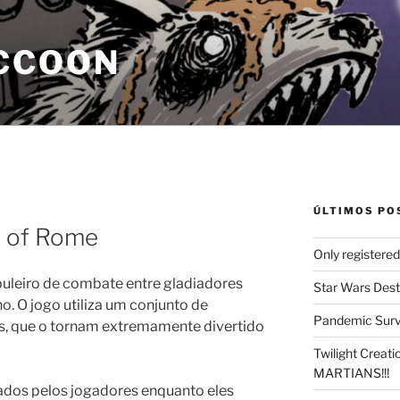
CCOON
ÚLTIMOS PO
e of Rome
Only registere
uleiro de combate entre gladiadores
Star Wars Dest
 O jogo utiliza um conjunto de
Pandemic Survi
, que o tornam extremamente divertido
Twilight Creat
MARTIANS!!!
lados pelos jogadores enquanto eles