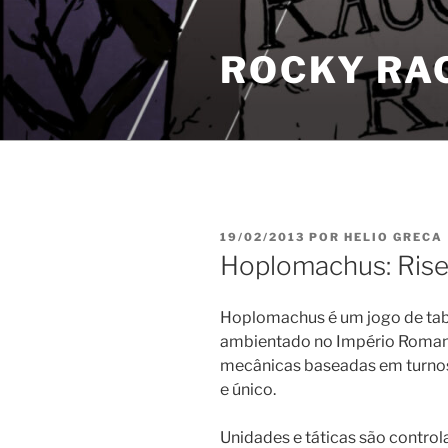
Pular
para
ROCKY RA
o
conteúdo
PUBLICADO
19/02/2013
POR
HELIO GRECA
EM
Hoplomachus: Ris
Hoplomachus é um jogo de tab
ambientado no Império Romano.
mecânicas baseadas em turnos
e único.
Unidades e táticas são contro