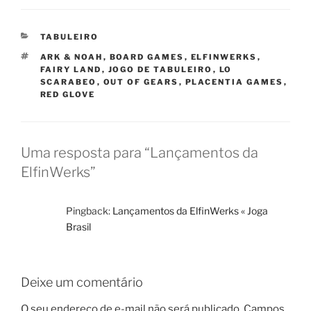
CATEGORIAS
TABULEIRO
TAGS
ARK & NOAH
,
BOARD GAMES
,
ELFINWERKS
,
FAIRY LAND
,
JOGO DE TABULEIRO
,
LO
SCARABEO
,
OUT OF GEARS
,
PLACENTIA GAMES
,
RED GLOVE
Uma resposta para “Lançamentos da
ElfinWerks”
Pingback:
Lançamentos da ElfinWerks « Joga
Brasil
Deixe um comentário
O seu endereço de e-mail não será publicado.
Campos