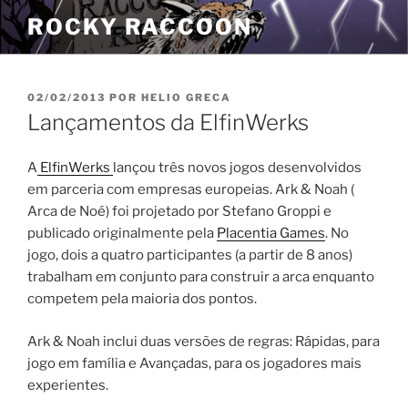
Pular
ROCKY RACCOON
para
o
conteúdo
PUBLICADO
02/02/2013
POR
HELIO GRECA
EM
Lançamentos da ElfinWerks
A
ElfinWerks
lançou três novos jogos desenvolvidos
em parceria com empresas europeias. Ark & Noah (
Arca de Noé) foi projetado por Stefano Groppi e
publicado originalmente pela
Placentia Games
. No
jogo, dois a quatro participantes (a partir de 8 anos)
trabalham em conjunto para construir a arca enquanto
competem pela maioria dos pontos.
Ark & Noah inclui duas versões de regras: Rápidas, para
jogo em família e Avançadas, para os jogadores mais
experientes.