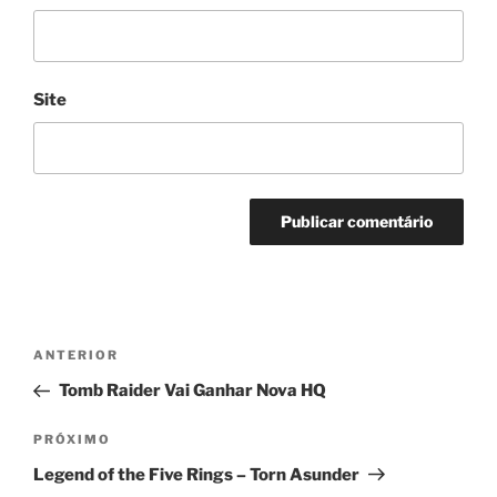
Site
Navegação
Post
ANTERIOR
de
anterior
Tomb Raider Vai Ganhar Nova HQ
Post
Próximo
PRÓXIMO
post
Legend of the Five Rings – Torn Asunder