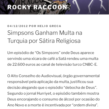
Pular
ROCKY RACCOON
para
o
conteúdo
PUBLICADO
04/12/2012
POR
HELIO GRECA
EM
Simpsons Ganham Multa na
Turquia por Sátira Religiosa
Um episódio de “Os Simpsons” onde Deus aparece
servindo uma xícara de café a Satã rendeu uma multa
de 22.600 euros ao canal de televisão turco CNBC-E.
O Alto Conselho do Audiovisual, órgão governamental
responsável pela aplicação da multa, justificou sua
decisão alegando que o episódio “debocha de Deus”.
Segundo o jornal Hurriyet, o episódio também mostra
Deus encorajando o consumo de álcool por ocasião do
Ano Novo e a morte é incentivada por “
ordem divina
”.