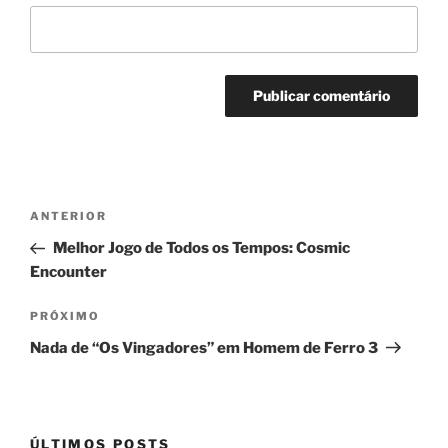
Navegação
Post
ANTERIOR
de
anterior
Melhor Jogo de Todos os Tempos: Cosmic
Post
Encounter
Próximo
PRÓXIMO
post
Nada de “Os Vingadores” em Homem de Ferro 3
ÚLTIMOS POSTS