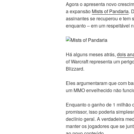
Agora o apresenta novo crescim
a expansão
Mists of Pandaria
. 
assinantes se recuperou e tem 
enquanto – em um respeitável n
Há alguns meses atrás,
dois ana
of Warcraft representa um perig
Blizzard.
Eles argumentaram que com bas
um MMO envelhecido não funcio
Enquanto o ganho de 1 milhão d
promissor, isso poderia simples
declínio geral. A verdadeira me
manter os jogadores que se jun
ao novo conteúdo.