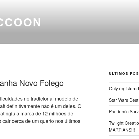
CCOON
ÚLTIMOS POS
Ganha Novo Folego
Only registere
ficuldades no tradicional modelo de
Star Wars Dest
aft definitivamente não é um deles. O
Pandemic Survi
 atingiu a marca de 12 milhões de
 cair cerca de um quarto nos últimos
Twilight Creat
MARTIANS!!!