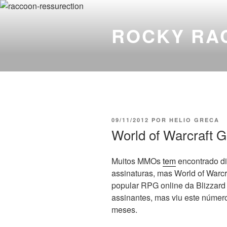
Pular
para
ROCKY RA
o
conteúdo
PUBLICADO
09/11/2012
POR
HELIO GRECA
EM
World of Warcraft 
Muitos MMOs
tem
encontrado di
assinaturas, mas World of Warcr
popular RPG online da Blizzard
assinantes, mas viu este número
meses.