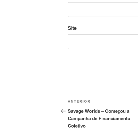
Site
Navegação
Post
ANTERIOR
de
anterior
Savage Worlds – Começou a
Campanha de Financiamento
Post
Coletivo