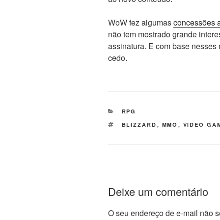
WoW fez algumas
concessões a
não tem mostrado grande intere
assinatura. E com base nesses n
cedo.
CATEGORIAS
RPG
TAGS
BLIZZARD
,
MMO
,
VIDEO GA
Deixe um comentário
O seu endereço de e-mail não s