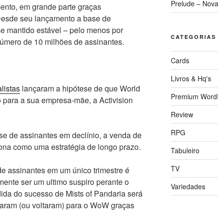
Prelude – Nova
ento, em grande parte graças
Desde seu lançamento a base de
se mantido estável – pelo menos por
CATEGORIAS
úmero de 10 milhões de assinantes.
Cards
Livros & Hq's
listas
lançaram a hipótese de que World
Premium Word
o para a sua empresa-mãe, a Activision
Review
RPG
e de assinantes em declínio, a venda de
na como uma estratégia de longo prazo.
Tabuleiro
TV
e assinantes em um único trimestre é
mente ser um ultimo suspiro perante o
Variedades
dida do sucesso de Mists of Pandaria será
taram (ou voltaram) para o WoW graças