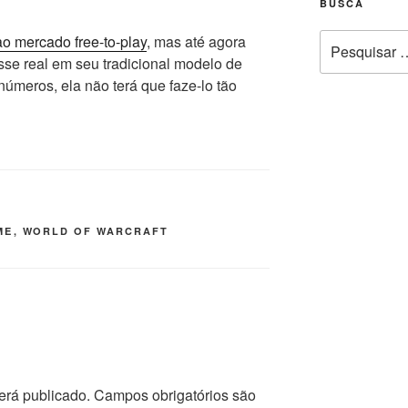
BUSCA
Pesquisar
o mercado free-to-play
, mas até agora
por:
sse real em seu tradicional modelo de
úmeros, ela não terá que faze-lo tão
ME
,
WORLD OF WARCRAFT
erá publicado.
Campos obrigatórios são