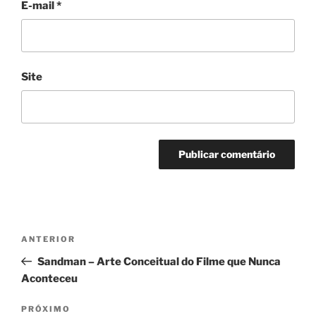
E-mail
*
Site
Navegação
Post
ANTERIOR
de
anterior
Sandman – Arte Conceitual do Filme que Nunca
Post
Aconteceu
Próximo
PRÓXIMO