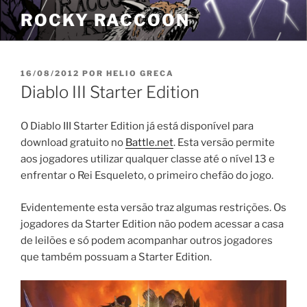
Pular
ROCKY RACCOON
para
o
conteúdo
PUBLICADO
16/08/2012
POR
HELIO GRECA
EM
Diablo III Starter Edition
O Diablo III Starter Edition já está disponível para
download gratuito no
Battle.net
. Esta versão permite
aos jogadores utilizar qualquer classe até o nível 13 e
enfrentar o Rei Esqueleto, o primeiro chefão do jogo.
Evidentemente esta versão traz algumas restrições. Os
jogadores da Starter Edition não podem acessar a casa
de leilões e só podem acompanhar outros jogadores
que também possuam a Starter Edition.