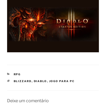
CATEGORIAS
RPG
TAGS
BLIZZARD
,
DIABLO
,
JOGO PARA PC
Deixe um comentário