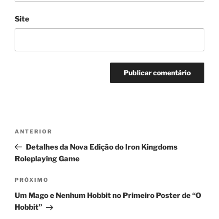
Site
Navegação
Post
ANTERIOR
de
anterior
Detalhes da Nova Edição do Iron Kingdoms
Post
Roleplaying Game
Próximo
PRÓXIMO
post
Um Mago e Nenhum Hobbit no Primeiro Poster de “O
Hobbit”