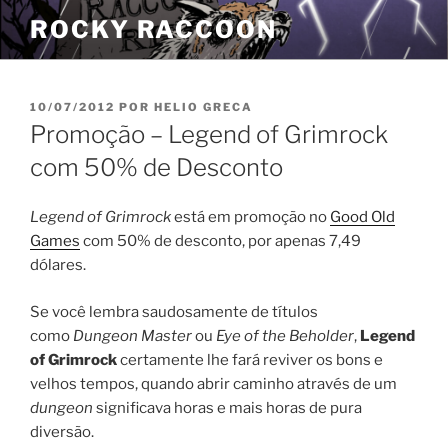
Pular
ROCKY RACCOON
para
o
conteúdo
PUBLICADO
10/07/2012
POR
HELIO GRECA
EM
Promoção – Legend of Grimrock
com 50% de Desconto
Legend of Grimrock
está em promoção no
Good Old
Games
com 50% de desconto, por apenas 7,49
dólares.
Se você lembra saudosamente de títulos
como
Dungeon Master
ou
Eye of the Beholder
,
Legend
of Grimrock
certamente lhe fará reviver os bons e
velhos tempos, quando abrir caminho através de um
dungeon
significava horas e mais horas de pura
diversão.