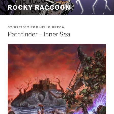
Pular
ROCKY RACCOON
para
o
conteúdo
PUBLICADO
07/07/2012
POR
HELIO GRECA
EM
Pathfinder – Inner Sea