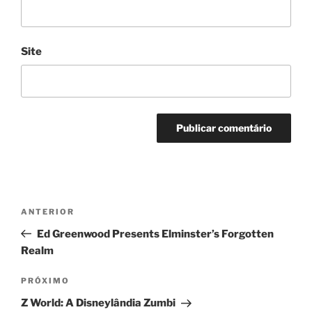
Site
Navegação
Post
ANTERIOR
de
anterior
Ed Greenwood Presents Elminster’s Forgotten
Post
Realm
Próximo
PRÓXIMO
post
Z World: A Disneylândia Zumbi