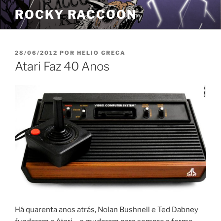
Pular
ROCKY RACCOON
para
o
conteúdo
PUBLICADO
28/06/2012
POR
HELIO GRECA
EM
Atari Faz 40 Anos
Há quarenta anos atrás, Nolan Bushnell e Ted Dabney