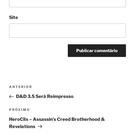
Site
Navegação
Post
ANTERIOR
de
anterior
D&D 3.5 Será Reimpresso
Post
Próximo
PRÓXIMO
post
HeroClix – Assassin’s Creed Brotherhood &
Revelations